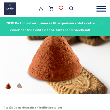
Main Navigation
INFO! Pe timpul verii, vinerea NU expediem colete către
curier pentru a evita depozitarea lor în weekend!
Acasă
/
Gama de praline
/ Truffle Speculoos