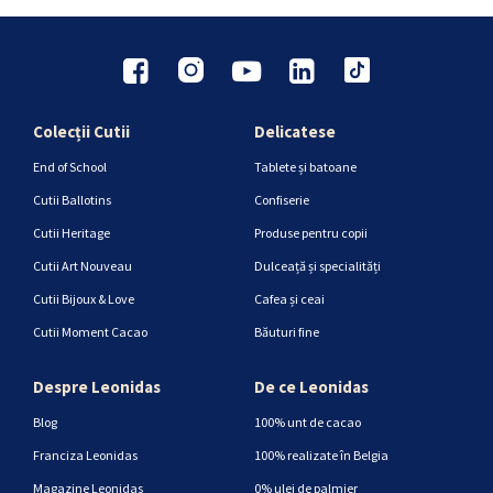
Colecții Cutii
Delicatese
End of School
Tablete și batoane
Cutii Ballotins
Confiserie
Cutii Heritage
Produse pentru copii
Cutii Art Nouveau
Dulceață și specialități
Cutii Bijoux & Love
Cafea și ceai
Cutii Moment Cacao
Băuturi fine
Despre Leonidas
De ce Leonidas
Blog
100% unt de cacao
Franciza Leonidas
100% realizate în Belgia
Magazine Leonidas
0% ulei de palmier