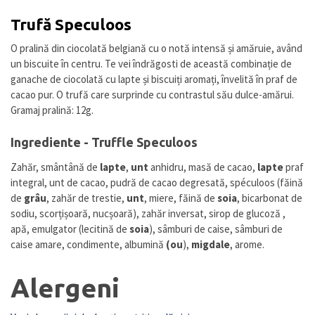
Trufă Speculoos
O pralină din ciocolată belgiană cu o notă intensă și amăruie, având
un biscuite în centru. Te vei îndrăgosti de această combinație de
ganache de ciocolată cu lapte și biscuiți aromați, învelită în praf de
cacao pur. O trufă care surprinde cu contrastul său dulce-amărui.
Gramaj pralină: 12g.
Ingrediente - Truffle Speculoos
Zahăr, smântână de
lapte
,
unt
anhidru, masă de cacao,
lapte
praf
integral, unt de cacao, pudră de cacao degresată, spéculoos (făină
de
grâu
, zahăr de trestie,
unt
, miere, făină de
soia
, bicarbonat de
sodiu, scorțișoară, nucșoară), zahăr inversat, sirop de glucoză ,
apă, emulgator (lecitină de
soia
), sâmburi de caise, sâmburi de
caise amare, condimente, albumină
(ou
),
migdale
, arome.
Alergeni