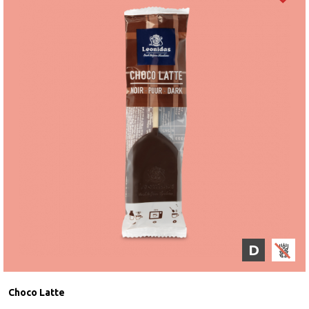
D
Choco Latte