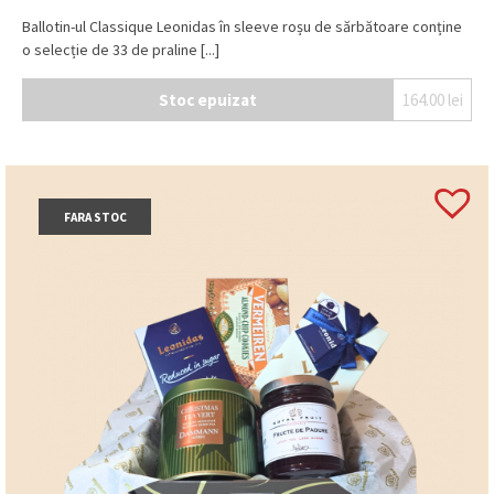
Ballotin-ul Classique Leonidas în sleeve roșu de sărbătoare conține
o selecție de 33 de praline [...]
Stoc epuizat
164.00
lei
FARA STOC