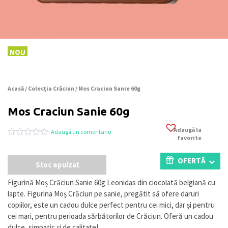
NOU
Acasă
/
Colecția Crăciun
/ Mos Craciun Sanie 60g
Mos Craciun Sanie 60g
Adaugă la
Adaugă un comentariu
favorite
Evaluat
0
la
0
OFERTĂ
Stoc epuizat
din
5
pe
Figurină Moș Crăciun Sanie 60g Leonidas din ciocolată belgiană cu
baza
lapte. Figurina Moș Crăciun pe sanie, pregătit să ofere daruri
a
evaluări
copiilor, este un cadou dulce perfect pentru cei mici, dar și pentru
de
cei mari, pentru perioada sărbătorilor de Crăciun. Oferă un cadou
la
dulce, simpatic și de calitate!
clienți