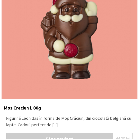
Mos Craciun L 80g
Figurină Leonidas în formă de Moș Crăciun, din ciocolată belgiană cu
lapte. Cadoul perfect de [...]
Stoc epuizat
44.00
lei