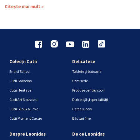
Citește mai mult »
Colecții Cutii
Delicatese
End of School
Tablete și batoane
Cutii Ballotins
Confiserie
Cutii Heritage
Produse pentru copii
Cutii Art Nouveau
Dulceață și specialități
Cutii Bijoux & Love
Cafea și ceai
Cutii Moment Cacao
Băuturi fine
Despre Leonidas
De ce Leonidas