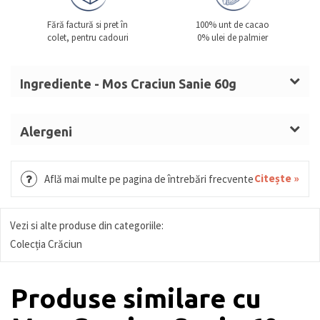
Fără factură si pret în
100% unt de cacao
colet, pentru cadouri
0% ulei de palmier
Ingrediente - Mos Craciun Sanie 60g
Zahăr,
LAPTE
praf integral, unt de cacao, masă de
cacao, emulgator: lecitine (
SOIA
), aromă, culoare:
Alergeni
carmin.
LAPTE, SOIA.
Ciocolata cu
LAPTE
(solide de cacao: minim 30%,
Citește »
Află mai multe pe pagina de întrebări frecvente
solide din
LAPTE
: minim 22%)
Ciocolată albă (solide de cacao: minim 25%, solide
de
LAPTE
: minim 22%)
Vezi si alte produse din categoriile:
Ciocolată neagră (solide de cacao: minim 54%)
Colecția Crăciun
Produse similare cu