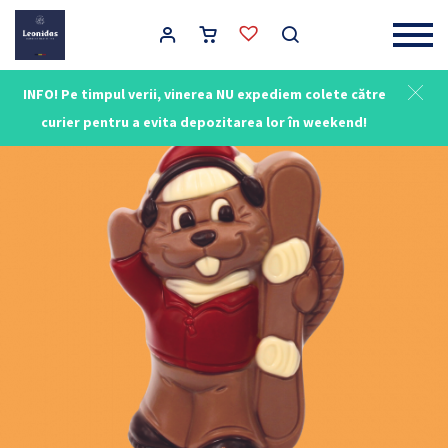
Main Navigation
INFO! Pe timpul verii, vinerea NU expediem colete către
curier pentru a evita depozitarea lor în weekend!