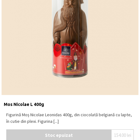
Mos Nicolae L 400g
Figurină Moș Nicolae Leonidas 400g, din ciocolată belgiană cu lapte,
în cutie din plexi. Figurina [...]
Stoc epuizat
154.00
lei