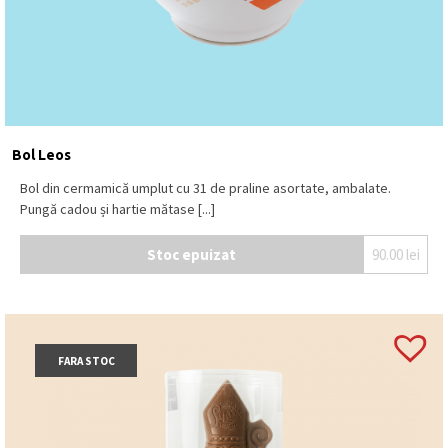
Bol Leos
Bol din cermamică umplut cu 31 de praline asortate, ambalate.
Pungă cadou și hartie mătase [...]
Stoc epuizat
90.00
lei
FARA STOC