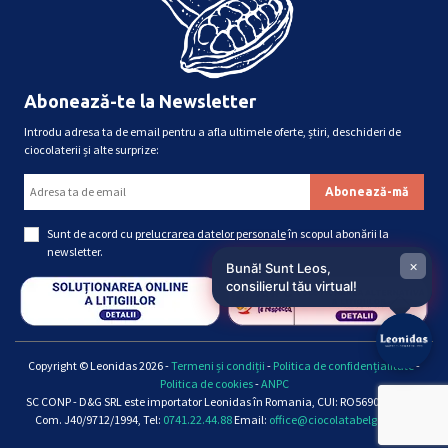
Abonează-te la Newsletter
Introdu adresa ta de email pentru a afla ultimele oferte, știri, deschideri de
ciocolaterii și alte surprize:
Sunt de acord cu
prelucrarea datelor personale
în scopul abonării la
newsletter.
×
Bună! Sunt Leos,
consilierul tău virtual!
Copyright © Leonidas 2026 -
Termeni și condiții
-
Politica de confidențialitate
-
Politica de cookies
-
ANPC
SC CONP - D&G SRL este importator Leonidas în Romania, CUI: RO5690661, Reg.
Com. J40/9712/1994, Tel:
0741.22.44.88
Email:
office@ciocolatabelgiana.ro