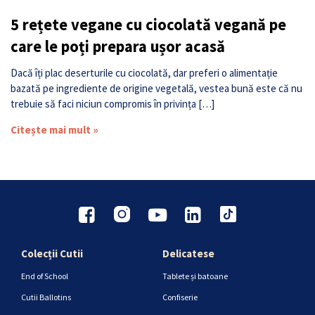
5 rețete vegane cu ciocolată vegană pe
care le poți prepara ușor acasă
Dacă îți plac deserturile cu ciocolată, dar preferi o alimentație
bazată pe ingrediente de origine vegetală, vestea bună este că nu
trebuie să faci niciun compromis în privința […]
Citește mai mult »
Colecții Cutii
Delicatese
End of School
Tablete și batoane
Cutii Ballotins
Confiserie