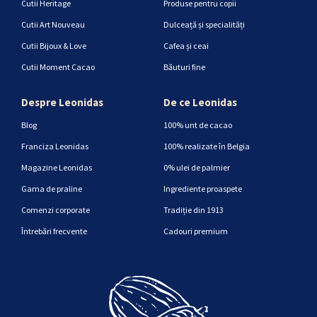
Cutii Heritage
Produse pentru copii
Cutii Art Nouveau
Dulceață și specialități
Cutii Bijoux & Love
Cafea și ceai
Cutii Moment Cacao
Băuturi fine
Despre Leonidas
De ce Leonidas
Blog
100% unt de cacao
Franciza Leonidas
100% realizate în Belgia
Magazine Leonidas
0% ulei de palmier
Gama de praline
Ingrediente proaspete
Comenzi corporate
Tradiție din 1913
Întrebări frecvente
Cadouri premium