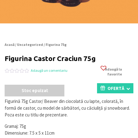
Acasă
/
Uncategorized
/ Figurina 75g
Figurina Castor Craciun 75g
Adaugă la
Adaugă un comentariu
favorite
Evaluat
0
la
0
OFERTĂ
Stoc epuizat
din
5
pe
Figurină 75g Castor/ Beaver din ciocolată cu lapte, colorată, în
baza
formă de castor, cu model de sărbători, cu căciuliță și snowboard.
a
evaluări
Poza este cu titlu de prezentare.
de
la
Gramaj: 75g
clienți
Dimensiune: 7.5 x 5 x 11cm