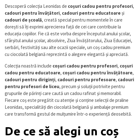
Descoperă colecția Leonidas de
coșuri cadou pentru profesori
,
cadouri pentru învățători
,
cadouri pentru educatoare
și
cadouri de școală
, creată special pentru momentele în care
dorești să îți exprimi aprecierea față de cei care contribuie la
educația copiilor. Fie că este vorba despre începutul anului școlar,
sfârșitul anului școlar, absolvire, Ziua Învățătorului, Ziua Educației,
serbări, festivități sau alte ocazii speciale, un coș cadou premium
cu ciocolată belgiană reprezintă o alegere elegantă și apreciată.
Colecția noastră include
coșuri cadou pentru profesori
,
coșuri
cadou pentru educatoare
,
coșuri cadou pentru învățătoare
,
cadouri pentru diriginți
,
cadouri pentru profesoare
,
cadouri
pentru profesori de liceu
, precum și soluții potrivite pentru
grupurile de părinți care caută un cadou rafinat și memorabil.
Fiecare coș este pregătit cu atenție și conține selecții de praline
Leonidas, specialități din ciocolată belgiană și ambalaje premium
care transformă gestul de mulțumire într-o experiență deosebită.
De ce să alegi un coș