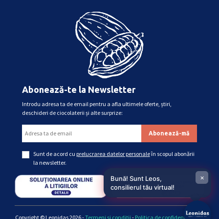
Abonează-te la Newsletter
Introdu adresa ta de email pentru a afla ultimele oferte, știri,
deschideri de ciocolaterii și alte surprize:
Sunt de acord cu
prelucrarea datelor personale
în scopul abonării
la newsletter.
×
Bună! Sunt Leos,
consilierul tău virtual!
Copyright © Leonidas 2026 -
Termeni și condiții
-
Politica de confidențialitate