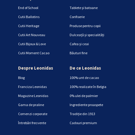
End of School
Tablete și batoane
Cutii Ballotins
Confiserie
Cutii Heritage
Produse pentru copii
Cutii Art Nouveau
Dulceață și specialități
Cutii Bijoux & Love
Cafea și ceai
Cutii Moment Cacao
Băuturi fine
Despre Leonidas
De ce Leonidas
Blog
100% unt de cacao
Franciza Leonidas
100% realizate în Belgia
Magazine Leonidas
0% ulei de palmier
Gama de praline
Ingrediente proaspete
Comenzi corporate
Tradiție din 1913
Întrebări frecvente
Cadouri premium