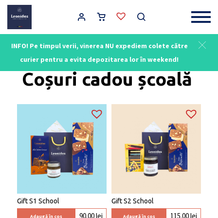
Main Navigation
INFO! Pe timpul verii, vinerea NU expediem colete către
Acasă
/ Coșuri cadou școală
curier pentru a evita depozitarea lor în weekend!
Coșuri cadou școală
Gift S1 School
Gift S2 School
90.00
lei
115.00
lei
Adaugă în coș
Adaugă în coș