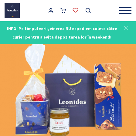
Main Navigation
INFO! Pe timpul verii, vinerea NU expediem colete către
curier pentru a evita depozitarea lor în weekend!