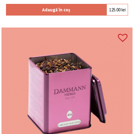
Este potrivit pentru cadou pentru profesori?
Adaugă în coș
125.00
lei
Da, este ideal pentru profesori, educatori sau
colaboratori.
Pentru ce ocazii este recomandat acest produs?
Este potrivit pentru începutul sau finalul anului
școlar, dar și pentru cadouri corporate.
Produsele sunt realizate în Belgia?
Produsele Leonidas sunt realizate în Belgia,
respectând tradiția ciocolatei belgiene.
Este potrivit pentru a fi oferit cadou?
Da, este un cadou complet, elegant și ușor de oferit.