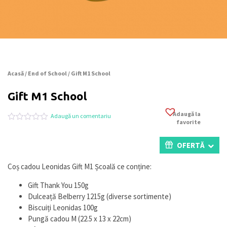
Acasă
/
End of School
/ Gift M1 School
Gift M1 School
Adaugă la
Adaugă un comentariu
favorite
Evaluat
0
la
0
OFERTĂ
din
5
pe
Coș cadou Leonidas Gift M1 Școală ce conține:
baza
a
Gift Thank You 150g
evaluări
de
Dulceață Belberry 1215g (diverse sortimente)
la
Biscuiți Leonidas 100g
clienți
Pungă cadou M (22.5 x 13 x 22cm)