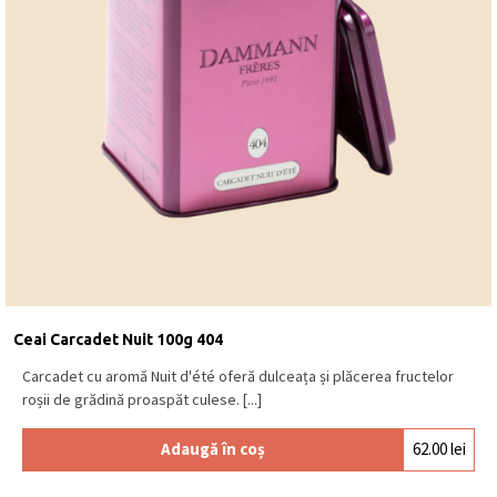
Ceai Carcadet Nuit 100g 404
Carcadet cu aromă Nuit d'été oferă dulceața și plăcerea fructelor
roșii de grădină proaspăt culese. [...]
Adaugă în coș
62.00
lei