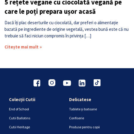
5 rețete vegane cu ciocolată vegană pe
care le poți prepara ușor acasă
Dacă îți plac deserturile cu ciocolată, dar preferi o alimentație
bazată pe ingrediente de origine vegetală, vestea bună este că nu
trebuie să faci niciun compromis în privința […]
Citește mai mult »
Colecții Cutii
Delicatese
End of School
Tablete și batoane
Cutii Ballotins
Confiserie
Cutii Heritage
Produse pentru copii