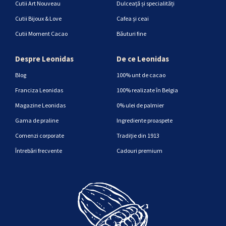
Cutii Art Nouveau
Dulceață și specialități
Cutii Bijoux & Love
Cafea și ceai
Cutii Moment Cacao
Băuturi fine
Despre Leonidas
De ce Leonidas
Blog
100% unt de cacao
Franciza Leonidas
100% realizate în Belgia
Magazine Leonidas
0% ulei de palmier
Gama de praline
Ingrediente proaspete
Comenzi corporate
Tradiție din 1913
Întrebări frecvente
Cadouri premium