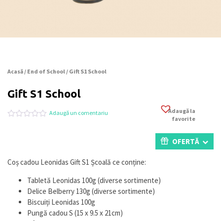
Acasă
/
End of School
/ Gift S1 School
Gift S1 School
Adaugă la
Adaugă un comentariu
favorite
Evaluat
0
la
0
OFERTĂ
din
5
pe
Coș cadou Leonidas Gift S1 Școală ce conține:
baza
a
Tabletă Leonidas 100g (diverse sortimente)
evaluări
de
Delice Belberry 130g (diverse sortimente)
la
Biscuiți Leonidas 100g
clienți
Pungă cadou S (15 x 9.5 x 21cm)