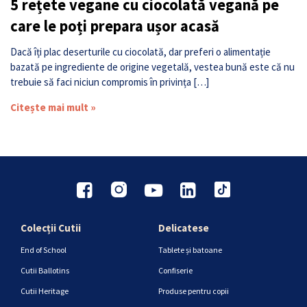
5 rețete vegane cu ciocolată vegană pe
care le poți prepara ușor acasă
Dacă îți plac deserturile cu ciocolată, dar preferi o alimentație
bazată pe ingrediente de origine vegetală, vestea bună este că nu
trebuie să faci niciun compromis în privința […]
Citește mai mult »
Colecții Cutii
Delicatese
End of School
Tablete și batoane
Cutii Ballotins
Confiserie
Cutii Heritage
Produse pentru copii