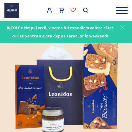
Main Navigation
INFO! Pe timpul verii, vinerea NU expediem colete către
curier pentru a evita depozitarea lor în weekend!