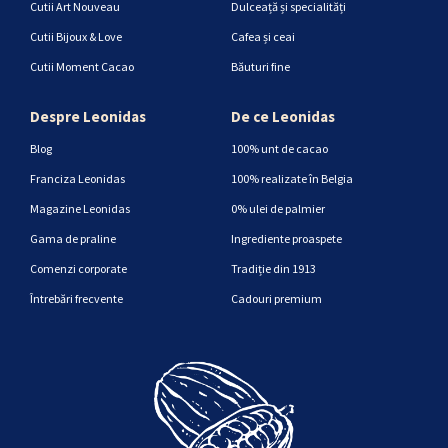
Cutii Art Nouveau
Dulceață și specialități
Cutii Bijoux & Love
Cafea și ceai
Cutii Moment Cacao
Băuturi fine
Despre Leonidas
De ce Leonidas
Blog
100% unt de cacao
Franciza Leonidas
100% realizate în Belgia
Magazine Leonidas
0% ulei de palmier
Gama de praline
Ingrediente proaspete
Comenzi corporate
Tradiție din 1913
Întrebări frecvente
Cadouri premium