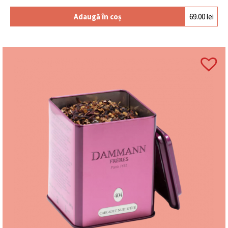
Adaugă în coș
69.00
lei
Întrebări frecvente (FAQ)
Ce conține Coș cadou Leonidas Gift S1 Școală?
Conține o tabletă Leonidas 100g, Delice Belberry
130g și biscuiți Leonidas 100g.
Este potrivit pentru cadou pentru profesori?
Da, este ideal pentru profesori, educatori sau elevi.
Pentru ce ocazii este recomandat acest produs?
Este potrivit pentru începutul sau finalul anului
școlar, dar și pentru cadouri corporate sau vizite.
Produsele sunt realizate în Belgia?
Produsele Leonidas sunt realizate în Belgia,
respectând tradiția ciocolatei belgiene.
Este potrivit pentru a fi oferit cadou?
Da, este un cadou complet și elegant, ușor de oferit.