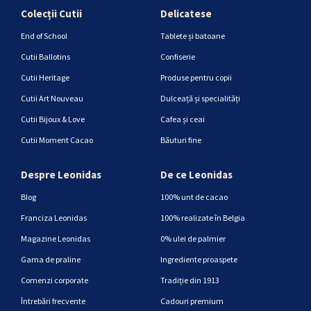
Colecții Cutii
Delicatese
End of School
Tablete și batoane
Cutii Ballotins
Confiserie
Cutii Heritage
Produse pentru copii
Cutii Art Nouveau
Dulceață și specialități
Cutii Bijoux & Love
Cafea și ceai
Cutii Moment Cacao
Băuturi fine
Despre Leonidas
De ce Leonidas
Blog
100% unt de cacao
Franciza Leonidas
100% realizate în Belgia
Magazine Leonidas
0% ulei de palmier
Gama de praline
Ingrediente proaspete
Comenzi corporate
Tradiție din 1913
Întrebări frecvente
Cadouri premium