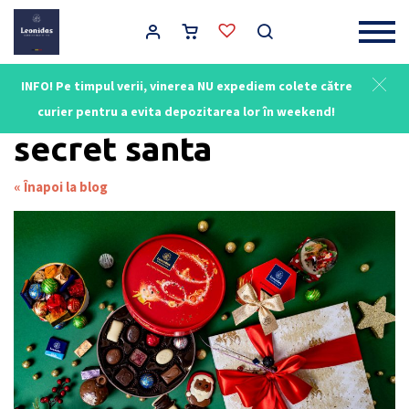
Main Navigation
INFO! Pe timpul verii, vinerea NU expediem colete către
Leonidas - Ciocolată Belgiană
/
secret santa
curier pentru a evita depozitarea lor în weekend!
secret santa
« Înapoi la blog