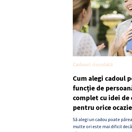
Cadouri ciocolată
Cum alegi cadoul po
funcție de persoan
complet cu idei de
pentru orice ocazie
Să alegi un cadou poate părea
multe ori este mai dificil de