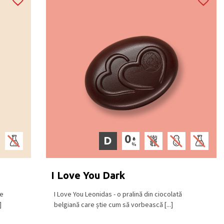
D
I Love You Dark
re
I Love You Leonidas - o pralină din ciocolată
]
belgiană care știe cum să vorbească [...]