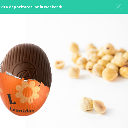
 evita depozitarea lor în weekend!