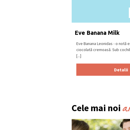
Eve Banana Milk
Eve Banana Leonidas - o notă ex
ciocolată cremoasă. Sub cochili
[...]
Detalii
a
Cele mai noi