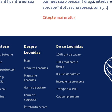
antă pentru noi sau
business sau o persoană dragă, întrebare
aproape întotdeauna aceeași: cum […]
Citește mai mult »
atese
Despre
De ce Leonidas
Leonidas
și batoane
100% unt de cacao
Blog
ie
100% realizate în
Belgia
Franciza Leonidas
pentru copii
0% ulei de palmier
Magazine
 și
Leonidas
ăți
Ingrediente proaspete
Gama de praline
 ceai
Tradiție din 1913
Comenzi
fine
Cadouri premium
corporate
Întrebări frecvente