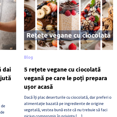
Blog
 dai
5 rețete vegane cu ciocolată
ajută
vegană pe care le poți prepara
ușor acasă
Dacă îți plac deserturile cu ciocolată, dar preferi o
alimentație bazată pe ingrediente de origine
i de
vegetală, vestea bună este că nu trebuie să faci
 de
niciun compromis în privința […]