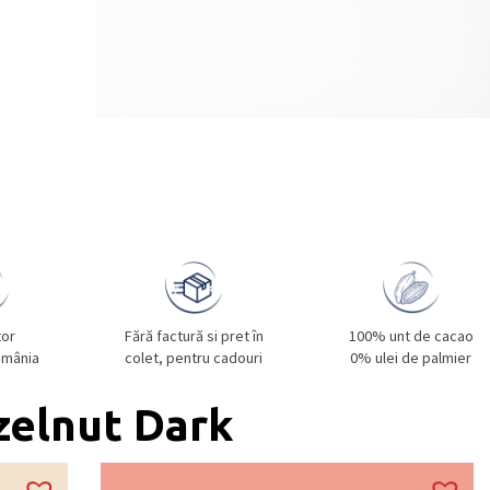
tor
Fără factură si pret în
100% unt de cacao
omânia
colet, pentru cadouri
0% ulei de palmier
zelnut Dark