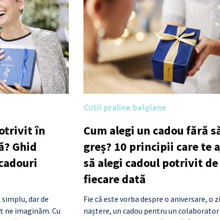
Cutii praline belgiene
trivit în
Cum alegi un cadou fără să
ă? Ghid
greș? 10 principii care te 
 cadouri
să alegi cadoul potrivit de
fiecare dată
 simplu, dar de
Fie că este vorba despre o aniversare, o z
cât ne imaginăm. Cu
naștere, un cadou pentru un colaborator