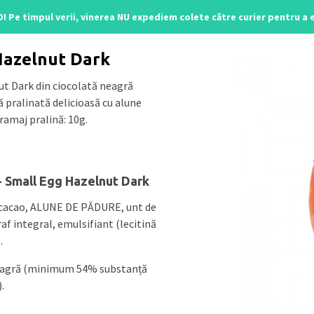
O! Pe timpul verii, vinerea NU expediem colete către curier pentru a
line
/ Small Egg Hazelnut Dark
Hazelnut Dark
ut Dark din ciocolată neagră
 pralinată delicioasă cu alune
ramaj pralină: 10g.
- Small Egg Hazelnut Dark
 cacao, ALUNE DE PĂDURE, unt de
f integral, emulsifiant (lecitină
.
neagră (minimum 54% substanță
.