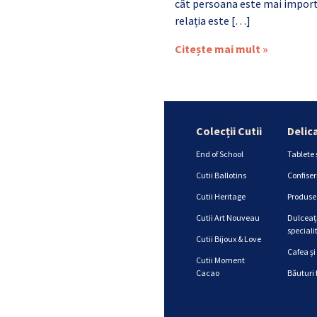
cât persoana este mai import
relația este […]
Citește mai mult »
Colecții Cutii
Delic
End of School
Tablete 
Cutii Ballotins
Confiser
Cutii Heritage
Produse 
Cutii Art Nouveau
Dulceață
specialit
Cutii Bijoux & Love
Cafea și
Cutii Moment
Cacao
Băuturi 