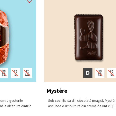
D
Mystère
pentru gusturile
Sub cochilia sa din ciocolată neagră, Mystè
nă e alcătuită dintr-o
ascunde o umplutură din cremă de unt cu [...