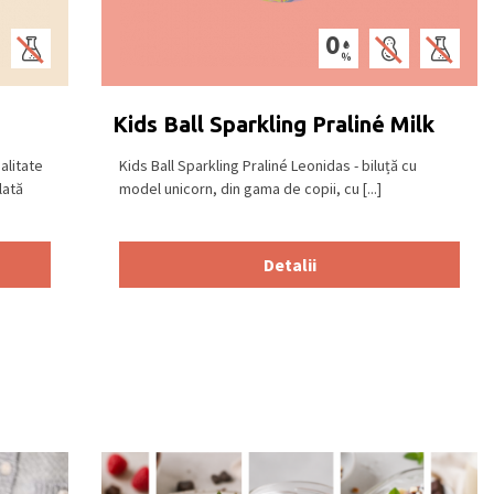
Kids Ball Sparkling Praliné Milk
alitate
Kids Ball Sparkling Praliné Leonidas - biluță cu
lată
model unicorn, din gama de copii, cu [...]
Detalii