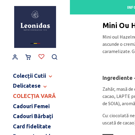
Main Navigation
INF
Acasă
/
Gama de pra
Mini Ou 
Mini oul Hazeln
ascunde o cremă
caramelizate. G
Colecții Cutii
Ingrediente 
Delicatese
CUTII BALLOTINS
Zahăr, masă de
CUTII HERITAGE
COLECȚIA VARĂ
TABLETE ȘI BATOANE
cacao, LAPTE pra
CUTII ART NOUVEAU
de SOIA), aromă
CONFISERIE
Cadouri Femei
CUTII BIJOUX & LOVE
PRODUSE PENTRU COPII
Cu: ciocolată 
Cadouri Bărbați
CUTII MOMENT CACAO
DULCEAȚĂ ȘI SPECIALITĂȚI
uscată de cacao)
COLECȚIE CERAMICĂ
Card fidelitate
CAFEA ȘI CEAI
MĂRTURII NUNTĂ & BOTEZ
BĂUTURI FINE