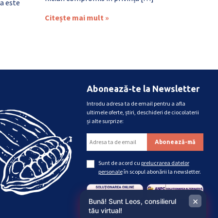
a este
Citește mai mult »
Abonează-te la Newsletter
Introdu adresa ta de email pentru a afla
ultimele oferte, știri, deschideri de ciocolaterii
și alte surprize:
Sunt de acord cu
prelucrarea datelor
personale
în scopul abonării la newsletter.
×
Bună! Sunt Leos, consilierul
tău virtual!