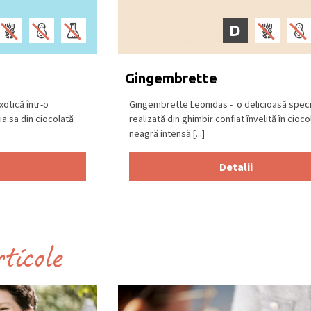
D
Gingembrette
otică într-o
Gingembrette Leonidas - o delicioasă speci
a sa din ciocolată
realizată din ghimbir confiat învelită în cioco
neagră intensă [...]
Detalii
rticole