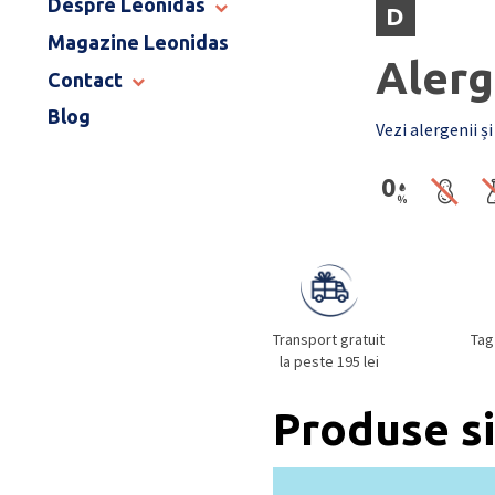
Despre Leonidas
D
END OF SCHOOL
Magazine Leonidas
POVESTEA LEONIDAS
Alerg
FRANCIZA LEONIDAS
Contact
GAMA DE PRALINE
Blog
MAGAZINE LEONIDAS
CATALOG PAȘTE 2026
Vezi alergenii și
COMENZI CORPORATE
ÎNTREBĂRI FRECVENTE
Transport gratuit
Tag
la peste 195 lei
Produse si