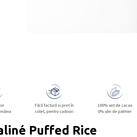
tor
Fără factură si pret în
100% unt de cacao
omânia
colet, pentru cadouri
0% ulei de palmier
aliné Puffed Rice