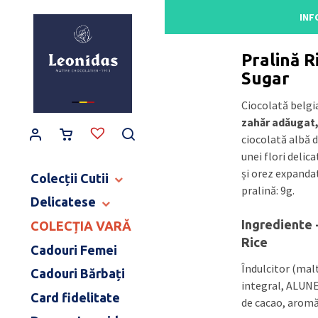
Main Navigation
INF
Acasă
/
Gama de pra
Pralină R
Sugar
Ciocolată belgi
zahăr adăugat,
ciocolată albă 
unei flori delic
și orez expandat
Colecții Cutii
pralină: 9g.
Delicatese
CUTII BALLOTINS
CUTII HERITAGE
Ingrediente 
COLECȚIA VARĂ
TABLETE ȘI BATOANE
CUTII ART NOUVEAU
Rice
CONFISERIE
Cadouri Femei
CUTII BIJOUX & LOVE
PRODUSE PENTRU COPII
Îndulcitor (malt
Cadouri Bărbați
CUTII MOMENT CACAO
DULCEAȚĂ ȘI SPECIALITĂȚI
integral, ALUNE
COLECȚIE CERAMICĂ
Card fidelitate
CAFEA ȘI CEAI
de cacao, aromă,
MĂRTURII NUNTĂ & BOTEZ
BĂUTURI FINE