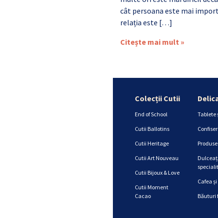
cât persoana este mai import
relația este […]
Citește mai mult »
Colecții Cutii
Delic
End of School
Tablete 
Cutii Ballotins
Confiser
Cutii Heritage
Produse 
Cutii Art Nouveau
Dulceață
specialit
Cutii Bijoux & Love
Cafea și
Cutii Moment
Cacao
Băuturi 