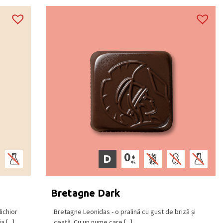
D
Bretagne Dark
ichior
Bretagne Leonidas - o pralină cu gust de briză și
 [...]
ceață. Cu un nume care [...]