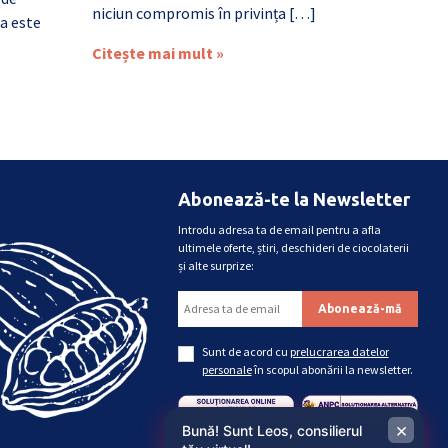
niciun compromis în privința […]
a este
Citește mai mult »
Abonează-te la Newsletter
Introdu adresa ta de email pentru a afla
ultimele oferte, știri, deschideri de ciocolaterii
și alte surprize:
Sunt de acord cu
prelucrarea datelor
personale
în scopul abonării la newsletter.
×
Bună! Sunt Leos, consilierul