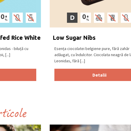
D
ffed Rice White
Low Sugar Nibs
onidas - biluță cu
Esența ciocolatei belgiene pure, fără zahăr
, [...]
adăugat, cu îndulcitor. Ciocolata neagră de l
Leonidas, fără [...]
Detalii
rticole