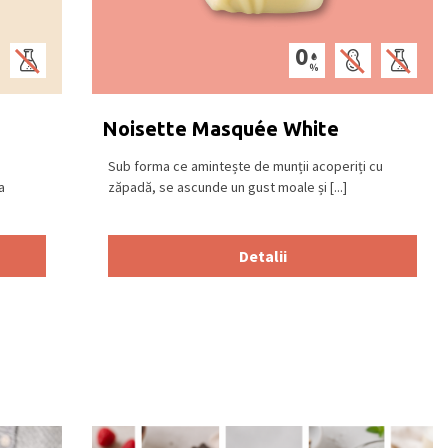
Noisette Masquée White
Sub forma ce amintește de munții acoperiți cu
a
zăpadă, se ascunde un gust moale și [...]
Detalii