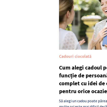
Cadouri ciocolată
Cum alegi cadoul po
funcție de persoan
complet cu idei de
pentru orice ocazie
Să alegi un cadou poate părea
multe ori este mai dificil de