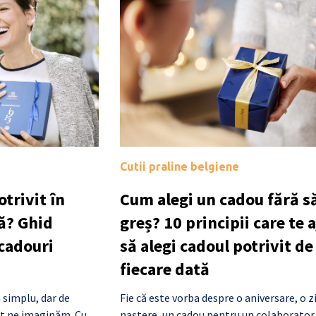
Cutii praline belgiene
trivit în
Cum alegi un cadou fără să
ă? Ghid
greș? 10 principii care te 
 cadouri
să alegi cadoul potrivit de
fiecare dată
 simplu, dar de
Fie că este vorba despre o aniversare, o z
cât ne imaginăm. Cu
naștere, un cadou pentru un colaborator