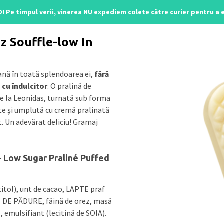
O! Pe timpul verii, vinerea NU expediem colete către curier pentru a
line
/ Low Sugar Praliné Puffed Rice
iz Souffle-low In
ană în toată splendoarea ei,
fără
 cu îndulcitor
. O pralină de
de la Leonidas, turnată sub forma
ate și umplută cu cremă pralinată
. Un adevărat deliciu! Gramaj
- Low Sugar Praliné Puffed
itol), unt de cacao, LAPTE praf
 DE PĂDURE, făină de orez, masă
 emulsifiant (lecitină de SOIA).