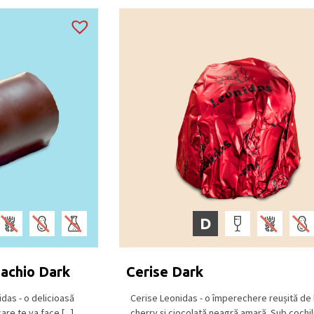
D
achio Dark
Cerise Dark
das - o delicioasă
Cerise Leonidas - o împerechere reușită de l
are te va face [...]
cherry și ciocolată neagră amară. Sub cochilia