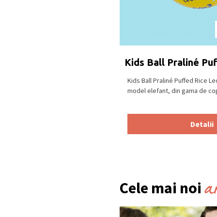
Kids Ball Praliné Pu
Kids Ball Praliné Puffed Rice Le
model elefant, din gama de copii
Detalii
a
Cele mai noi