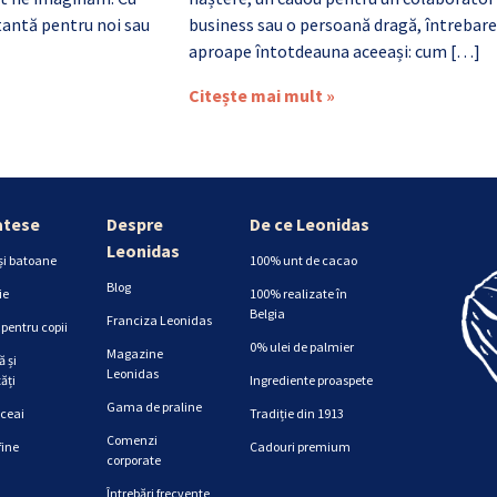
antă pentru noi sau
business sau o persoană dragă, întrebare
aproape întotdeauna aceeași: cum […]
Citește mai mult »
atese
Despre
De ce Leonidas
Leonidas
și batoane
100% unt de cacao
Blog
ie
100% realizate în
Belgia
Franciza Leonidas
pentru copii
0% ulei de palmier
Magazine
 și
Leonidas
ăți
Ingrediente proaspete
Gama de praline
 ceai
Tradiție din 1913
Comenzi
fine
Cadouri premium
corporate
Întrebări frecvente