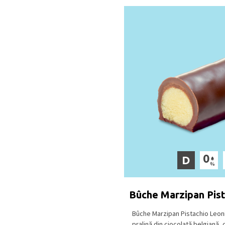
D
Bûche Marzipan Pist
Bûche Marzipan Pistachio Leoni
pralină din ciocolată belgiană, c