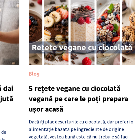
Blog
 dai
5 rețete vegane cu ciocolată
ajută
vegană pe care le poți prepara
ușor acasă
Dacă îți plac deserturile cu ciocolată, dar preferi o
alimentație bazată pe ingrediente de origine
i de
vegetală, vestea bună este că nu trebuie să faci
 de