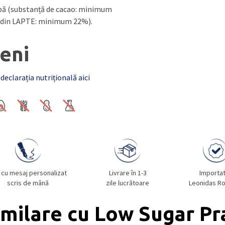
lbă (substanță de cacao: minimum
 din LAPTE: minimum 22%).
eni
 declarația nutrițională aici
 cu mesaj personalizat
Livrare în 1-3
Importa
scris de mână
zile lucrătoare
Leonidas R
milare cu Low Sugar Pr