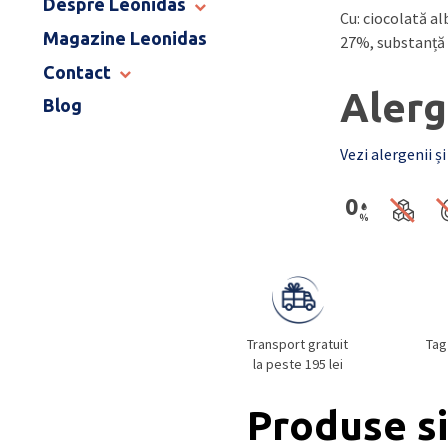
Despre Leonidas
Cu: ciocolată a
END OF SCHOOL
Magazine Leonidas
POVESTEA LEONIDAS
27%, substanță
FRANCIZA LEONIDAS
Contact
GAMA DE PRALINE
Alerg
Blog
MAGAZINE LEONIDAS
CATALOG PAȘTE 2026
COMENZI CORPORATE
Vezi alergenii și
ÎNTREBĂRI FRECVENTE
Transport gratuit
Tag
la peste 195 lei
Produse si