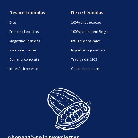
Despre Leonidas
De ce Leonidas
Blog
100% unt de cacao
Franciza Leonidas
100% realizate în Belgia
Magazine Leonidas
0% ulei de palmier
Gama de praline
Ingrediente proaspete
Comenzi corporate
Tradiție din 1913
Întrebări frecvente
Cadouri premium
Abonează-te la Newsletter