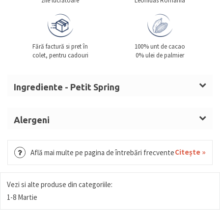
zile lucrătoare
Leonidas România
Fără factură si pret în
100% unt de cacao
colet, pentru cadouri
0% ulei de palmier
Ingrediente - Petit Spring
Zahăr, masă de cacao, unt de cacao,
LAPTE
praf
integral,
ALUNE DE PĂDURE
,
SMÂNTÂNĂ
, sirop de
Alergeni
glucoză,
UNT
LAPTE, ALUNE DE PĂDURE, SMÂNTÂNĂ, UNT,
(LAPTE),
MIGDALE
,
UNT
anhidru,
LAPTE
condensat
GRÂU, GLUTEN, OUĂ, MIGDALE, SOIA, FISTIC,
Citește »
Află mai multe pe pagina de întrebări frecvente
îndulcit, nucă de cocos mărunțită, zahăr invertit,
SUSAN.
alcool, umectant (sorbitol), arome,
dextroză,
NUCI,
sirop glucoză și fructoză, fructe
Vezi si alte produse din categoriile:
confiate (portocală, pepene), sirop sorbitol, miere,
1-8 Martie
biscuite
(GRÂU (GLUTEN), OUĂ),
orez expandat,