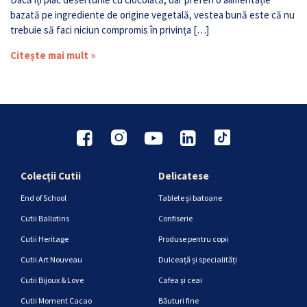
bazată pe ingrediente de origine vegetală, vestea bună este că nu
trebuie să faci niciun compromis în privința […]
Citește mai mult »
Colecții Cutii
Delicatese
End of School
Tablete și batoane
Cutii Ballotins
Confiserie
Cutii Heritage
Produse pentru copii
Cutii Art Nouveau
Dulceață și specialități
Cutii Bijoux & Love
Cafea și ceai
Cutii Moment Cacao
Băuturi fine