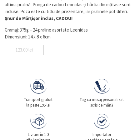
ultima pralină. Punga de cadou Leonidas și hârtia din mătase sunt
incluse. Poza este cu titlu de prezentare, iar pralinele pot diferi.
Șnur de Mărțișor inclus, CADOU!
Gramaj: 375g – 24 praline asortate Leonidas
Dimensiuni: 14 x 8 x 6cm
123.00
lei
Transport gratuit
Tag cu mesaj personalizat
la peste 195 lei
scris de mână
Livrare în 1-3
Importator