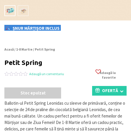
ȘNUR MĂRȚIȘOR INCLUS
Acasă
/
1-8 Martie
/ Petit Spring
Petit Spring
Adaugă la
Adaugă un comentariu
favorite
Evaluat
0
la
0
OFERTĂ
Stoc epuizat
din
5
pe
Ballotin-ul Petit Spring Leonidas cu sleeve de primăvară, conține o
baza
selecție de 24 de praline din ciocolată belgiană Leonidas, de cea
a
evaluări
mai bună calitate. Un cadou perfect pentru a fi oferit femeilor de
de
Mărțișor sau de Ziua Femeii! De 1-8 Martie oferă un cadou practic,
la
delicios, pe care femeile să îl țină minte și să îl savureze până la
clienți