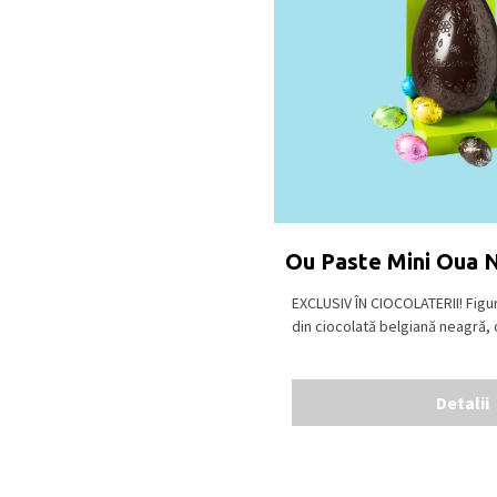
(min. 54% substanță usca
substanță uscată de cac
ciocolată albă cu carame
min. 27% substanță usca
nuci (fistic, nuci), glut
și răcoros, la o temperatu
Ou Paste Mini Oua 
EXCLUSIV ÎN CIOCOLATERII! Figu
din ciocolată belgiană neagră, 
Detalii