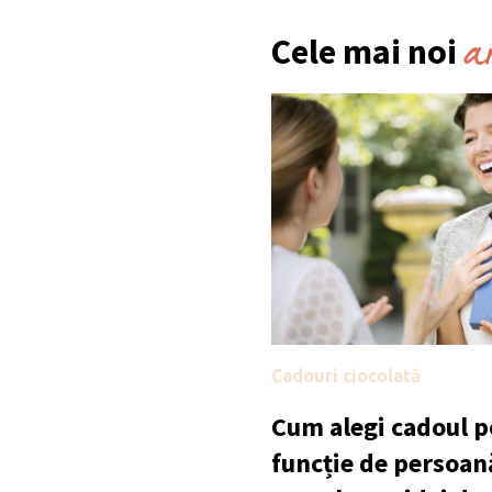
a
Cele mai noi
Cadouri ciocolată
Cum alegi cadoul po
funcție de persoan