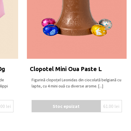
0g
Clopotel Mini Oua Paste L
 de
Figurină clopoțel Leonidas din ciocolată belgiană cu
lippi
lapte, cu 4 mini ouă cu diverse arome. [...]
.00
lei
Stoc epuizat
61.00
lei