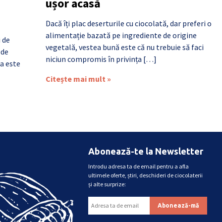
ușor acasă
Dacă îți plac deserturile cu ciocolată, dar preferi o
alimentație bazată pe ingrediente de origine
i de
vegetală, vestea bună este că nu trebuie să faci
 de
niciun compromis în privința […]
a este
Citește mai mult »
Abonează-te la Newsletter
Introdu adresa ta de email pentru a afla
ultimele oferte, știri, deschideri de ciocolaterii
și alte surprize: