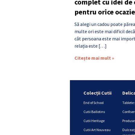
complet cu idei de
pentru orice ocazie
Să alegi un cadou poate părea
multe ori este mai dificil de
cât persoana este mai import
relația este […]
Citește mai mult »
Colecții Cutii
Delic
End of School
Tablete 
Cutii Ballotins
Confiser
Cutii Heritage
Produse 
Cutii Art Nouveau
Dulceață