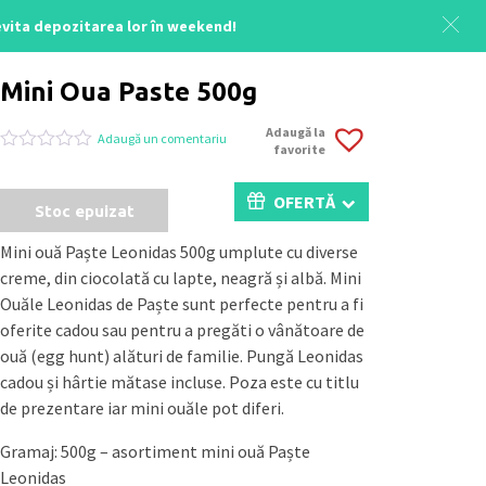
 evita depozitarea lor în weekend!
Acasă
/
Colectia Cadouri Paste
/ Mini Oua Paste 500g
Mini Oua Paste 500g
Adaugă la
Adaugă un comentariu
favorite
Evaluat
0
la
0
OFERTĂ
Stoc epuizat
din
5
pe
Mini ouă Paște Leonidas 500g umplute cu diverse
baza
creme, din ciocolată cu lapte, neagră și albă. Mini
a
evaluări
Ouăle Leonidas de Paște sunt perfecte pentru a fi
de
oferite cadou sau pentru a pregăti o vânătoare de
la
clienți
ouă (egg hunt) alături de familie. Pungă Leonidas
cadou și hârtie mătase incluse. Poza este cu titlu
de prezentare iar mini ouăle pot diferi.
Gramaj: 500g – asortiment mini ouă Paște
Leonidas