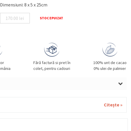
Dimensiuni: 8 x 5 x 25cm
170.00
lei
STOC EPUIZAT
tor
Fără factură si pret în
100% unt de cacao
omânia
colet, pentru cadouri
0% ulei de palmier
LUNE DE PĂDURE, SMÂNTÂNĂ, UNT, GRÂU, MIGDALE,
 contine urme de nuci (fistic, nuci), gluten (orz) si ouă.
Citește »