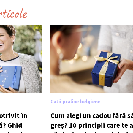
rticole
Cutii praline belgiene
trivit în
Cum alegi un cadou fără să
ă? Ghid
greș? 10 principii care te 