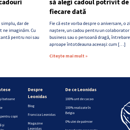
 cadouri
să alegi cadoul potrivit de
fiecare dată
 simplu, dar de
Fie că este vorba despre o aniversare, o z
cât ne imaginăm. Cu
naștere, un cadou pentru un colaborator
antă pentru noi sau
business sau o persoană dragă, întrebare
aproape întotdeauna aceeași: cum […]
Citește mai mult »
atese
Despre
De ce Leonidas
Leonidas
și batoane
100% unt de cacao
Blog
ie
100% realizate în
Belgia
Franciza Leonidas
pentru copii
0% ulei de palmier
Magazine
 și
Leonidas