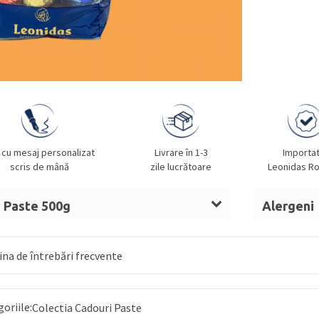
 cu mesaj personalizat
Livrare în 1-3
Importa
scris de mână
zile lucrătoare
Leonidas R
a Paste 500g
Alergeni
ocolată ambalate individual.
LAPTE, A
 de cacao,
LAPTE
praf integral, masă de
SOIA. Poate
na de întrebări frecvente
E
,
SMÂNTÂNĂ
de
LAPTE,
sirop cuberdon
ă, arome, coloranți: carmin, carbon
goriile:
APTE
condensat îndulcit,
Colectia Cadouri Paste
UNT
, sirop de