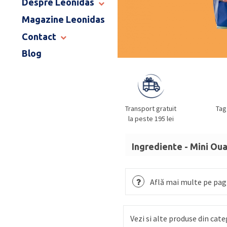
Despre Leonidas
END OF SCHOOL
Magazine Leonidas
POVESTEA LEONIDAS
FRANCIZA LEONIDAS
Contact
GAMA DE PRALINE
Blog
MAGAZINE LEONIDAS
CATALOG PAȘTE 2026
COMENZI CORPORATE
ÎNTREBĂRI FRECVENTE
Transport gratuit
Tag
la peste 195 lei
Ingrediente - Mini Ou
Sortiment de ouă de ci
Ingrediente
: zahăr, unt
Află mai multe pe pagi
cacao,
ALUNE DE PĂDUR
(sirop de glucoză, glucoz
Vezi si alte produse din cate
vegetal),
UNT
anhidru,
L