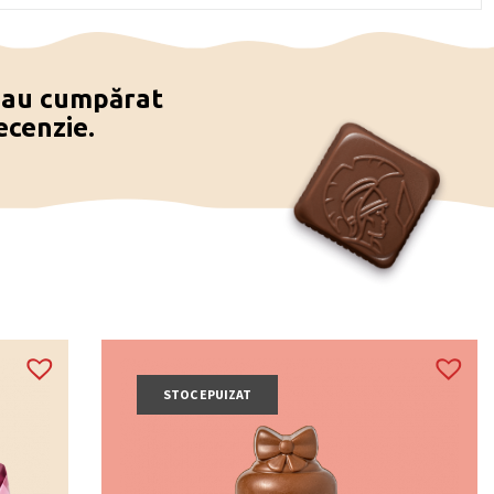
e au cumpărat
ecenzie.
STOC EPUIZAT