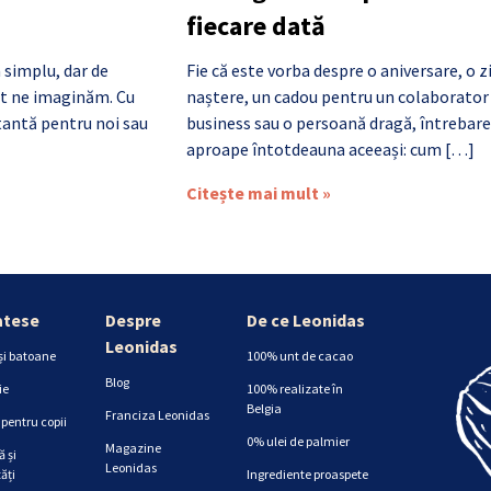
fiecare dată
 simplu, dar de
Fie că este vorba despre o aniversare, o z
cât ne imaginăm. Cu
naștere, un cadou pentru un colaborator
antă pentru noi sau
business sau o persoană dragă, întrebare
aproape întotdeauna aceeași: cum […]
Citește mai mult »
atese
Despre
De ce Leonidas
Leonidas
și batoane
100% unt de cacao
Blog
ie
100% realizate în
Belgia
Franciza Leonidas
pentru copii
0% ulei de palmier
Magazine
 și
Leonidas
ăți
Ingrediente proaspete