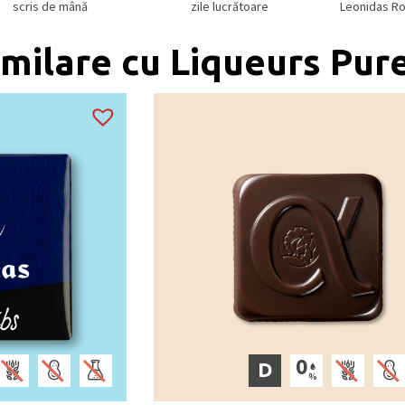
scris de mână
zile lucrătoare
Leonidas R
milare cu Liqueurs Pur
D