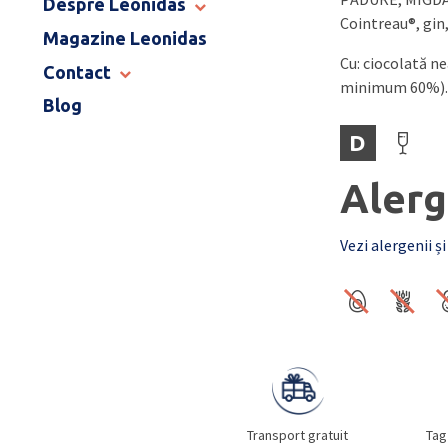
Despre Leonidas
END OF SCHOOL
Cointreau®, gin
Magazine Leonidas
POVESTEA LEONIDAS
Cu: ciocolată n
FRANCIZA LEONIDAS
Contact
minimum 60%).
GAMA DE PRALINE
Blog
MAGAZINE LEONIDAS
CATALOG PAȘTE 2026
COMENZI CORPORATE
D
ÎNTREBĂRI FRECVENTE
Alerg
Vezi alergenii și
Transport gratuit
Tag