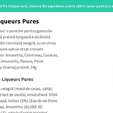
O! Pe timpul verii, vinerea NU expediem colete către curier pentru a
line
/ Liqueurs Pures
iqueurs Pures
hior: o pereche pentru gusturile
ă pralină belgiană e alcătuită
 din ciocolată neagră, cu un strop
scuns sub un strat crocant.
hior: Amaretto, Cointreau, Curacao,
Limoncello, Passoa, Poire
. Gramaj pralină: 14g.
- Liqueurs Pures
ă neagră (masă de cacao, zahăr,
tract de vanilie, emulsifiant: SOIA
 apă, lichior (5%) (Eau de vie Poire
çao, Amaretto (ALUNE DE
E), whisky Scotch blended,