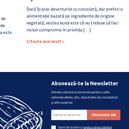
Dacă îți plac deserturile cu ciocolată, dar preferi o
alimentație bazată pe ingrediente de origine
i de
vegetală, vestea bună este că nu trebuie să faci
 de
niciun compromis în privința […]
a este
Citește mai mult »
Abonează-te la Newsletter
Introdu adresa ta de email pentru a afla
ultimele oferte, știri, deschideri de ciocolaterii
și alte surprize:
Sunt de acord cu
prelucrarea datelor