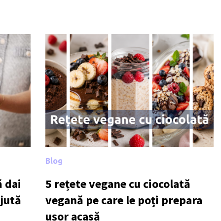
Blog
 dai
5 rețete vegane cu ciocolată
ajută
vegană pe care le poți prepara
ușor acasă