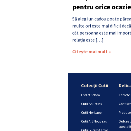
pentru orice ocazie
Să alegi un cadou poate părea
multe ori este mai dificil de
cât persoana este mai import
relația este […]
Citește mai mult »
Colecții Cutii
Delic
End of School
Tablete 
Cutii Ballotins
Confiser
Cutii Heritage
Produse 
Cutii Art Nouveau
Dulceață
specialit
Cutii Bijoux & Love