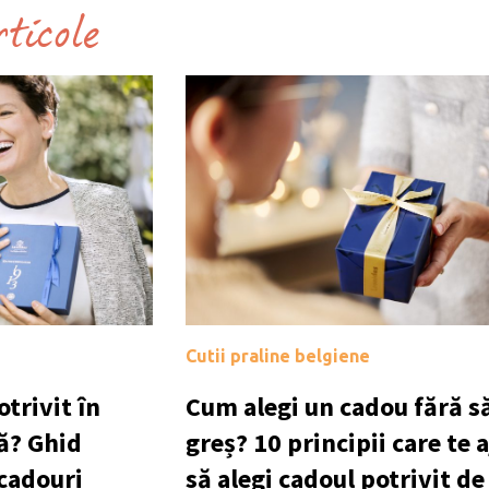
rticole
Cutii praline belgiene
trivit în
Cum alegi un cadou fără să
ă? Ghid
greș? 10 principii care te 
 cadouri
să alegi cadoul potrivit de