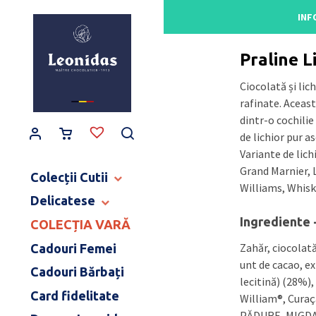
Main Navigation
INF
Acasă
/
Gama de pra
Praline L
Ciocolată și lic
rafinate. Aceast
dintr-o cochilie
de lichior pur a
Variante de lic
Grand Marnier, 
Colecții Cutii
Williams, Whisky
Delicatese
CUTII BALLOTINS
CUTII HERITAGE
Ingrediente 
COLECȚIA VARĂ
TABLETE ȘI BATOANE
CUTII ART NOUVEAU
CONFISERIE
Zahăr, ciocolat
Cadouri Femei
CUTII BIJOUX & LOVE
PRODUSE PENTRU COPII
unt de cacao, ex
Cadouri Bărbați
CUTII MOMENT CACAO
DULCEAȚĂ ȘI SPECIALITĂȚI
lecitină) (28%),
COLECȚIE CERAMICĂ
Card fidelitate
CAFEA ȘI CEAI
William®, Cura
MĂRTURII NUNTĂ & BOTEZ
PĂDURE, MIGDAL
BĂUTURI FINE