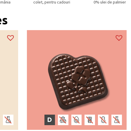
omânia
colet, pentru cadouri
0% ulei de palmier
es
D