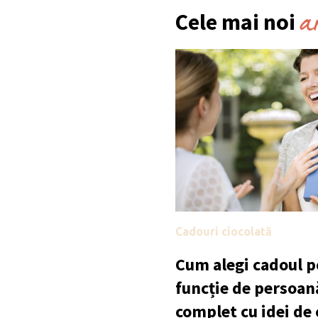
a
Cele mai noi
Cadouri ciocolată
Cum alegi cadoul po
funcție de persoan
complet cu idei de