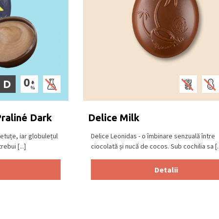
D
Praliné Dark
Delice Milk
etuțe, iar globulețul
Delice Leonidas - o îmbinare senzuală între
rebui [...]
ciocolată și nucă de cocos. Sub cochilia sa [..
Detalii