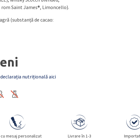
, rom Saint James®, Limoncello).
eagră (substanță de cacao:
eni
 declarația nutrițională aici
 cu mesaj personalizat
Livrare în 1-3
Importa