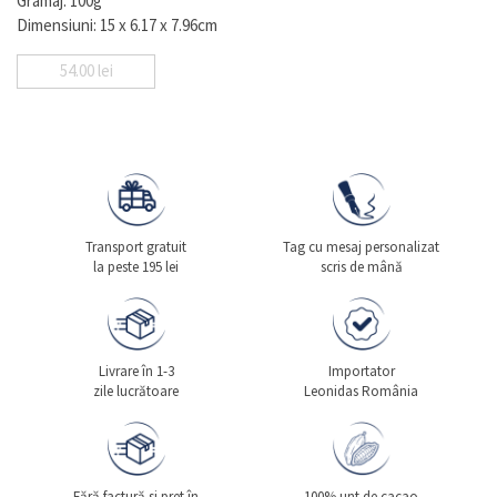
Gramaj: 100g
Dimensiuni: 15 x 6.17 x 7.96cm
54.00
lei
Transport gratuit
Tag cu mesaj personalizat
la peste 195 lei
scris de mână
Livrare în 1-3
Importator
zile lucrătoare
Leonidas România
Fără factură si pret în
100% unt de cacao