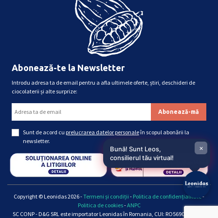
Abonează-te la Newsletter
Introdu adresa ta de email pentru a afla ultimele oferte, știri, deschideri de
ciocolaterii și alte surprize:
Sunt de acord cu
prelucrarea datelor personale
în scopul abonării la
newsletter.
×
Bună! Sunt Leos,
consilierul tău virtual!
Copyright © Leonidas 2026 -
Termeni și condiții
-
Politica de confidențialitate
-
Politica de cookies
-
ANPC
SC CONP - D&G SRL este importator Leonidas în Romania, CUI: RO5690661, Reg.