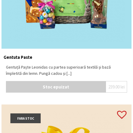
Gentuta Paste
Gentuță Paște Leonidas cu partea superioară textilă și bază
împletită din lemn. Pungă cadou și [...]
Stoc epuizat
239.00
lei
FARA STOC