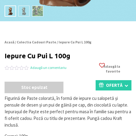
Acasă
/
Colectia Cadouri Paste
/ Iepure Cu Pui L 100g
Iepure Cu Pui L 100g
Adaugă la
Adaugă un comentariu
favorite
Evaluat
0
la
0
OFERTĂ
Stoc epuizat
din
5
pe
Figurină de Paste colorată, în formă de iepure cu salopetă și
baza
pensule de desen și un pui de găină pe cap, din ciocolată cu lapte.
a
evaluări
Iepurașul de Paște este perfect pentru masa în familie sau pentru a
de
fi oferit cadou. Poză cu titlu de prezentare. Pungă cadou Kraft
la
inclusă.
clienți