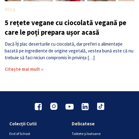
Blog
5 rețete vegane cu ciocolată vegană pe
care le poți prepara ușor acasă
Dacă îți plac deserturile cu ciocolată, dar preferi o alimentație
bazată pe ingrediente de origine vegetală, vestea bună este că nu
trebuie să faci niciun compromis în privința […]
Citește mai mult »
Colecții Cutii
Delicatese
End of School
Tablete și batoane