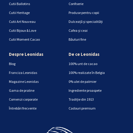
Cutii Ballotins
Confiserie
Cutii Heritage
Produse pentru copii
Cutii Art Nouveau
Dulceață și specialități
Cutii Bijoux & Love
Cafea și ceai
Cutii Moment Cacao
Băuturi fine
Despre Leonidas
De ce Leonidas
Blog
100% unt de cacao
Franciza Leonidas
100% realizate în Belgia
Magazine Leonidas
0% ulei de palmier
Gama de praline
Ingrediente proaspete
Comenzi corporate
Tradiție din 1913
Întrebări frecvente
Cadouri premium