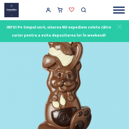
Main Navigation
INFO! Pe timpul verii, vinerea NU expediem colete către
curier pentru a evita depozitarea lor în weekend!