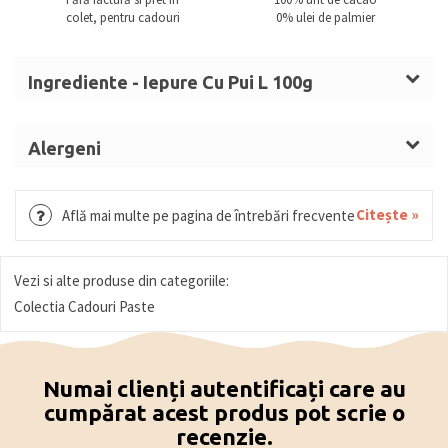
colet, pentru cadouri
0% ulei de palmier
Ingrediente - Iepure Cu Pui L 100g
Zahăr,
LAPTE
praf integral, unt de cacao, masă de
cacao, emulgator: lecitine (
SOIA
), aromă naturală de
Alergeni
vanilie.
SOIA, LAPTE. Urme conținute de produs: Nuci
(Alune, Migdale, Fistic, Nuci), Oua.
Citește »
Află mai multe pe pagina de întrebări frecvente
Vezi si alte produse din categoriile:
Colectia Cadouri Paste
Numai clienți autentificați care au
cumpărat acest produs pot scrie o
recenzie.