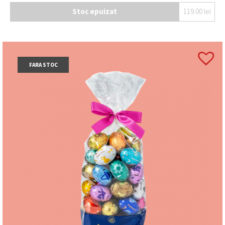
Stoc epuizat
119.00
lei
FARA STOC