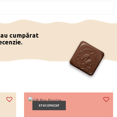
e au cumpărat
ecenzie.
STOC EPUIZAT