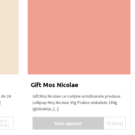
Gift Mos Nicolae
 de 24
Gift Moș Nicolae ce conține următoarele produse:
]
Lollipop Moș Nicolae 35g Praline ambalate 180g
(globulețe, [...]
00
lei
Stoc epuizat
70.00
lei
00
lei
Prețul inițial a fost: 95.00 lei.
Prețul curent este: 67.00 lei.