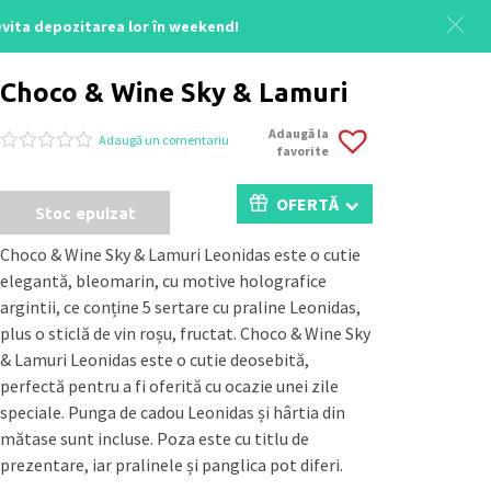
 evita depozitarea lor în weekend!
Acasă
/
Uncategorized
/ Choco & Wine Sky & Lamuri
Choco & Wine Sky & Lamuri
Adaugă la
Adaugă un comentariu
favorite
Evaluat
0
la
0
OFERTĂ
Stoc epuizat
din
5
pe
Choco & Wine Sky & Lamuri Leonidas este o cutie
baza
elegantă, bleomarin, cu motive holografice
a
evaluări
argintii, ce conține 5 sertare cu praline Leonidas,
de
plus o sticlă de vin roșu, fructat. Choco & Wine Sky
la
clienți
& Lamuri Leonidas este o cutie deosebită,
perfectă pentru a fi oferită cu ocazie unei zile
speciale. Punga de cadou Leonidas și hârtia din
mătase sunt incluse. Poza este cu titlu de
prezentare, iar pralinele și panglica pot diferi.