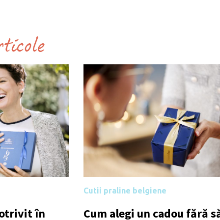
rticole
Cutii praline belgiene
trivit în
Cum alegi un cadou fără să