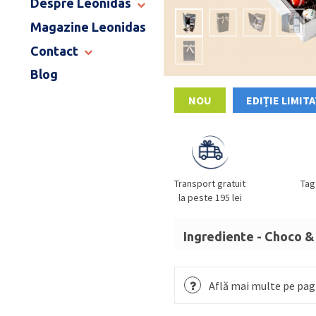
Despre Leonidas
END OF SCHOOL
Magazine Leonidas
POVESTEA LEONIDAS
FRANCIZA LEONIDAS
Contact
GAMA DE PRALINE
Blog
MAGAZINE LEONIDAS
CATALOG PAȘTE 2026
COMENZI CORPORATE
NOU
EDIȚIE LIMIT
ÎNTREBĂRI FRECVENTE
Transport gratuit
Tag
la peste 195 lei
Ingrediente - Choco &
Asortiment praline: zahă
cacao,
LAPTE
praf integr
Află mai multe pe pagi
de glucoză,
UNT