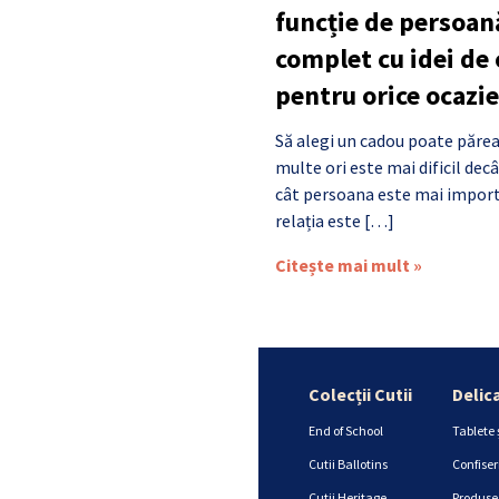
funcție de persoan
complet cu idei de
pentru orice ocazie
Să alegi un cadou poate părea
multe ori este mai dificil de
cât persoana este mai import
relația este […]
Citește mai mult »
Colecții Cutii
Delic
End of School
Tablete 
Cutii Ballotins
Confiser
Cutii Heritage
Produse 