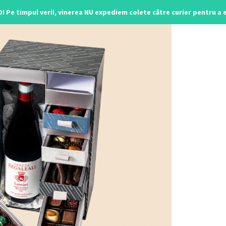
O! Pe timpul verii, vinerea NU expediem colete către curier pentru a