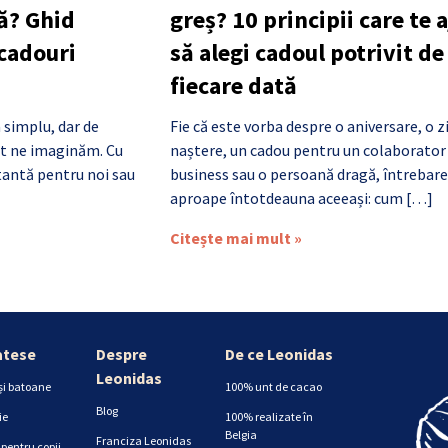
ă? Ghid
greș? 10 principii care te 
 cadouri
să alegi cadoul potrivit de
fiecare dată
 simplu, dar de
Fie că este vorba despre o aniversare, o z
cât ne imaginăm. Cu
naștere, un cadou pentru un colaborator
antă pentru noi sau
business sau o persoană dragă, întrebare
aproape întotdeauna aceeași: cum […]
Citește mai mult »
atese
Despre
De ce Leonidas
Leonidas
și batoane
100% unt de cacao
Blog
ie
100% realizate în
Belgia
Franciza Leonidas
pentru copii