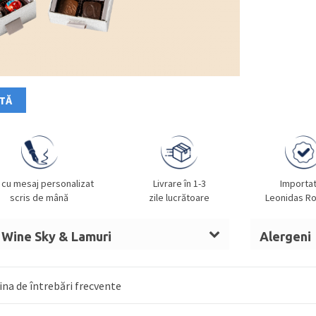
ATĂ
 cu mesaj personalizat
Livrare în 1-3
Importa
scris de mână
zile lucrătoare
Leonidas R
 Wine Sky & Lamuri
Alergeni
r, masă de cacao, unt de
LAPTE, A
al,
ALUNE DE PĂDURE
,
SMÂNTÂNĂ
, sirop
GLUTEN, O
na de întrebări frecvente