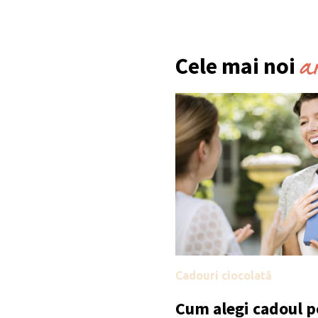
a
Cele mai noi
Cadouri ciocolată
Cum alegi cadoul po