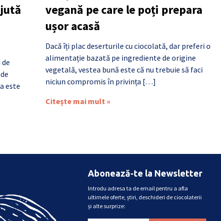
ajută
vegană pe care le poți prepara
ușor acasă
Dacă îți plac deserturile cu ciocolată, dar preferi o
alimentație bazată pe ingrediente de origine
i de
vegetală, vestea bună este că nu trebuie să faci
 de
niciun compromis în privința […]
a este
Citește mai mult »
Abonează-te la Newsletter
Introdu adresa ta de email pentru a afla
ultimele oferte, știri, deschideri de ciocolaterii
și alte surprize: