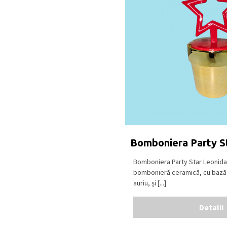
conține agent de colorar
cacao), Sao Tome ciocola
cu
LAPTE
(min. 30% cacao
Se păstrează la loc uscat
18⁰C.
Produs în Belgia
.
Bomboniera Party S
Bomboniera Party Star Leonida
bombonieră ceramică, cu bază
auriu, și [...]
Detalii