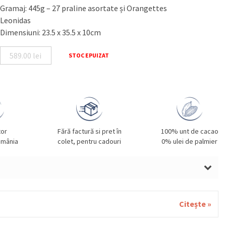
Gramaj: 445g – 27 praline asortate și Orangettes
Leonidas
Dimensiuni: 23.5 x 35.5 x 10cm
589.00
lei
STOC EPUIZAT
tor
Fără factură si pret în
100% unt de cacao
omânia
colet, pentru cadouri
0% ulei de palmier
LUNE DE PĂDURE, SMÂNTÂNĂ, UNT, MIGDALE, GRÂU,
UĂ, MIGDALE, SOIA, FISTIC, SUSAN.
Citește »