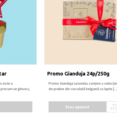
e: carmin. Ciocolată neagră (min. 54%
tă neagră (min. 72% cacao), ciocolată
), ciocolată albă.
 și răcoros, la o temperatură între 15⁰C –
tar
Promo Gianduja 24p/250g
s este o
Promo Gianduja Leonidas conține o selecție
 precum un ghiveci,
de praline din ciocolată belgiană cu lapte [...
95.
Stoc epuizat
67.