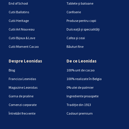
End of School
Tablete și batoane
Cutii Ballotins
Confiserie
Cutii Heritage
Produse pentru copii
Cutii Art Nouveau
Dulceață și specialități
Cutii Bijoux & Love
Cafea și ceai
Cutii Moment Cacao
Băuturi fine
Despre Leonidas
De ce Leonidas
Blog
100% unt de cacao
Franciza Leonidas
100% realizate în Belgia
Magazine Leonidas
0% ulei de palmier
Gama de praline
Ingrediente proaspete
Comenzi corporate
Tradiție din 1913
Întrebări frecvente
Cadouri premium