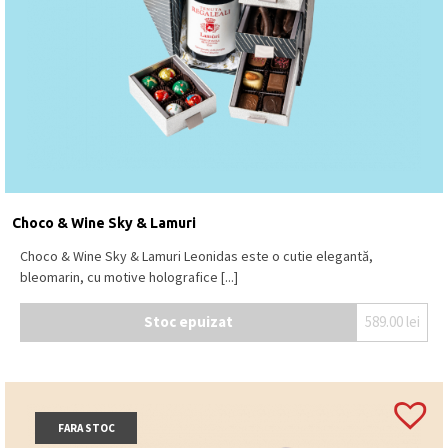
cu
LAPTE
(min. 30% cacao), ciocolată albă.
Se păstrează la loc uscat și răcoros, la o
temperatură între 15⁰C – 18⁰C.
Produs în Belgia
.
Choco & Wine Sky & Lamuri
Choco & Wine Sky & Lamuri Leonidas este o cutie elegantă,
bleomarin, cu motive holografice [...]
Stoc epuizat
589.00
lei
FARA STOC