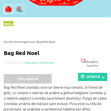
NOU
Acasă
/
Uncategorized
/ Bag Red Noel
Bag Red Noel
Adaugă la
Adaugă un comentariu
favorite
Evaluat
0
la
0
OFERTĂ
Stoc epuizat
din
5
pe
Bag Red Noel Leonidas este un sleeve roșu tematic, în formă de
baza
glob, ce conține o selecție de praline și globuri belgiene Leonidas și
a
evaluări
o tabletă umplută Leonidas (asortiment aleatoriu). Punga de cadou
de
Leonidas și hârtia din mătase sunt incluse. Poza este cu titlu de
la
prezentare, iar pralinele și sortimentul tabletei pot diferi.
clienți