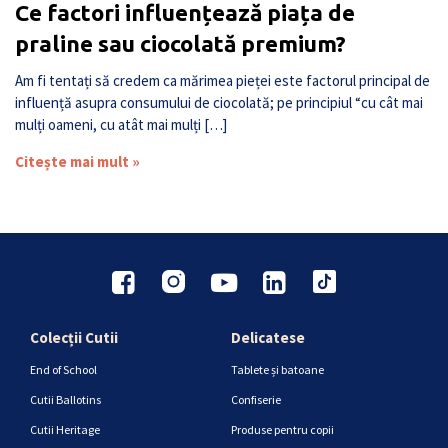
Ce factori influențează piața de
praline sau ciocolată premium?
Am fi tentați să credem ca mărimea pieței este factorul principal de
influență asupra consumului de ciocolată; pe principiul “cu cât mai
mulți oameni, cu atât mai mulți […]
Citește mai mult »
Colecții Cutii
Delicatese
End of School
Tablete și batoane
Cutii Ballotins
Confiserie
Cutii Heritage
Produse pentru copii