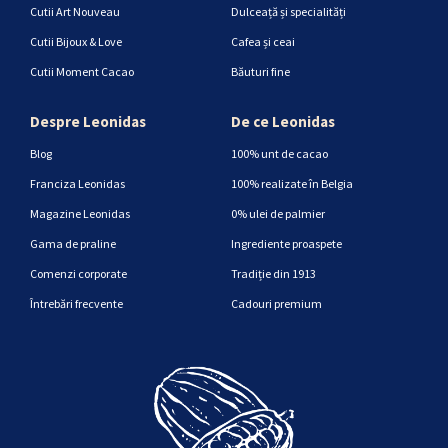
Cutii Art Nouveau
Dulceață și specialități
Cutii Bijoux & Love
Cafea și ceai
Cutii Moment Cacao
Băuturi fine
Despre Leonidas
De ce Leonidas
Blog
100% unt de cacao
Franciza Leonidas
100% realizate în Belgia
Magazine Leonidas
0% ulei de palmier
Gama de praline
Ingrediente proaspete
Comenzi corporate
Tradiție din 1913
Întrebări frecvente
Cadouri premium