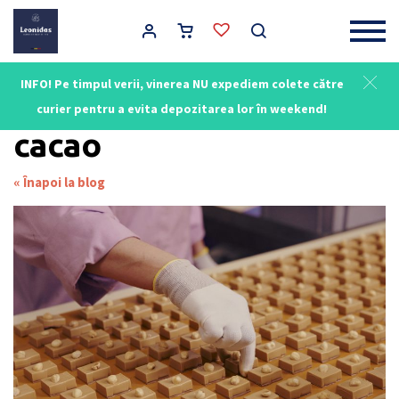
Main Navigation
INFO! Pe timpul verii, vinerea NU expediem colete către
Leonidas - Ciocolată Belgiană
/
cacao
curier pentru a evita depozitarea lor în weekend!
cacao
« Înapoi la blog