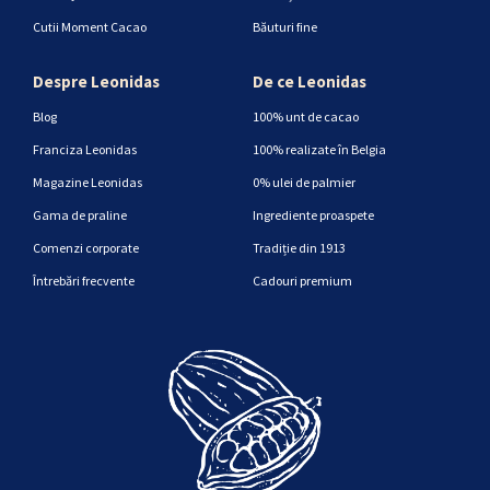
Cutii Moment Cacao
Băuturi fine
Despre Leonidas
De ce Leonidas
Blog
100% unt de cacao
Franciza Leonidas
100% realizate în Belgia
Magazine Leonidas
0% ulei de palmier
Gama de praline
Ingrediente proaspete
Comenzi corporate
Tradiție din 1913
Întrebări frecvente
Cadouri premium