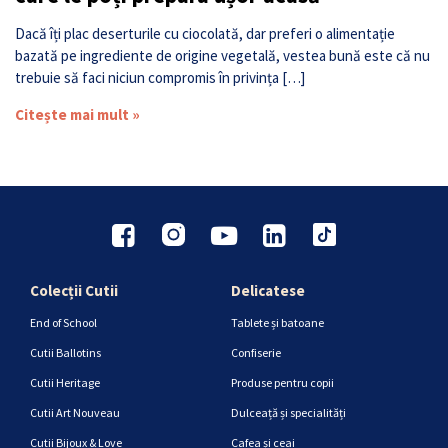
Dacă îți plac deserturile cu ciocolată, dar preferi o alimentație
bazată pe ingrediente de origine vegetală, vestea bună este că nu
trebuie să faci niciun compromis în privința […]
Citește mai mult »
Colecții Cutii
Delicatese
End of School
Tablete și batoane
Cutii Ballotins
Confiserie
Cutii Heritage
Produse pentru copii
Cutii Art Nouveau
Dulceață și specialități
Cutii Bijoux & Love
Cafea și ceai