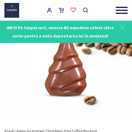
Main Navigation
INFO! Pe timpul verii, vinerea NU expediem colete către
curier pentru a evita depozitarea lor în weekend!
Acasă
/
Gama de praline
/ Christmas Tree Coffee Macaron