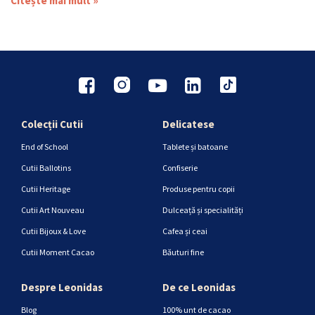
Citește mai mult »
Colecții Cutii
Delicatese
End of School
Tablete și batoane
Cutii Ballotins
Confiserie
Cutii Heritage
Produse pentru copii
Cutii Art Nouveau
Dulceață și specialități
Cutii Bijoux & Love
Cafea și ceai
Cutii Moment Cacao
Băuturi fine
Despre Leonidas
De ce Leonidas
Blog
100% unt de cacao