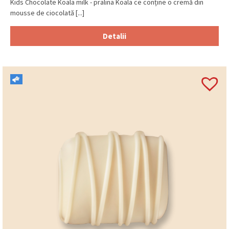
Kids Chocolate Koala milk - pralina Koala ce conține o cremă din
mousse de ciocolată [...]
Detalii